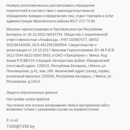
Номера уполномоченных рассматривать обращения
покупателей в соответствии с законодательством об
обращениях граждан и юридических лиц: отдел торговли и услуг
администрации Фрунзенского района 8017 272 73 84.
Магазин зарегистрирован в Торговом реестре Республики
Беларусь от 26.10.2022 №543793. Общество с ограниченной
ответственностью «Альфасад». УНП 192987077, ОКПО
501196345000, GLN 4812561900004. Свидетельство о
регистрации от 24.10.2017 Минским Горисполкомом. BY 48 PJCB
3012 0544 6810 0000 0933, в ОАО «Приорбанк» г. Минск. Код
банка PJCBBY2X (текущий, белорусские рубли). Юридический
(почтовый) адрес: 220015, Республика Беларусь, г.Минск, ул.
Пономаренко, д.41, ком. 206. Физический адрес (склад, сервис,
розничный магазин): 220056, Республика Беларусь, г. Минск, ул.
Рогачевская, д.14/14.
Защита персональных данных
Настройки cookie-файлов
Частичное или полное копирование любых материалов сайта
возможно только с указанием ссылки на первоисточник.
E-mail:
7150@7150.by