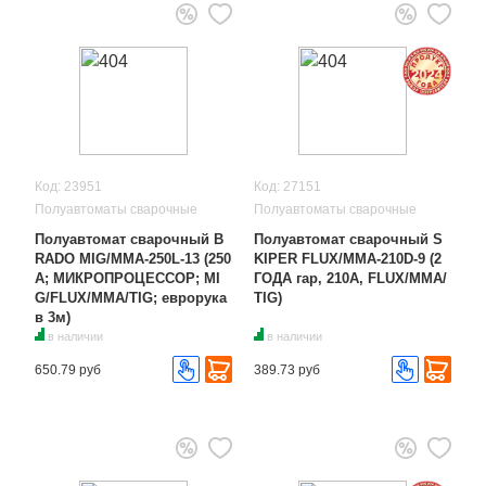
Код: 23951
Код: 27151
Полуавтоматы сварочные
Полуавтоматы сварочные
Полуавтомат сварочный B
Полуавтомат сварочный S
RADO MIG/MMA-250L-13 (250
KIPER FLUX/MMA-210D-9 (2
А; МИКРОПРОЦЕССОР; MI
ГОДА гар, 210A, FLUX/MMA/
G/FLUX/MMA/TIG; еврорука
TIG)
в 3м)
в наличии
в наличии
650.79 руб
389.73 руб