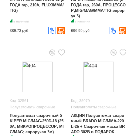
ГОДА гар, 210A, FLUX/MMA/
ГОДА гар, 260А, ПРОЦЕССО
TIG)
Р;MIG/MAG/MMA/TIG;еврор
ук 3)
в наличии
в наличии
389.73 руб
696.99 руб
Код: 32561
Код: 35079
Полуавтоматы сварочные
Полуавтоматы сварочные
Полуавтомат сварочный S
АКЦИЯ Полуавтомат сваро
KIPER MIG/MAG-250D-18 (25
чный BRADO MIG/MMA-220
0А; МИКРОПРОЦЕССОР; MI
L-26 + Сварочная маска BR
G/MAG; еврорукав 3м)
ADO 302B в ПОДАРОК