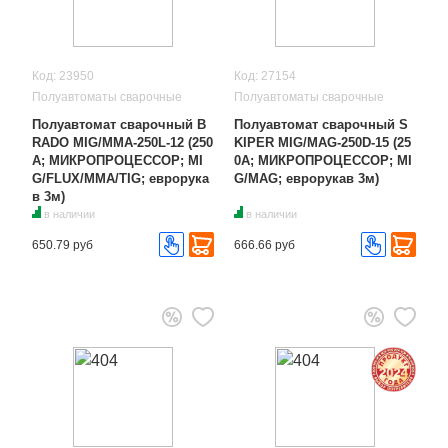
Код: 23950
Код: 27154
Полуавтоматы сварочные
Полуавтоматы сварочные
Полуавтомат сварочный B
Полуавтомат сварочный S
RADO MIG/MMA-250L-12 (250
KIPER MIG/MAG-250D-15 (25
А; МИКРОПРОЦЕССОР; MI
0А; МИКРОПРОЦЕССОР; MI
G/FLUX/MMA/TIG; еврорука
G/MAG; еврорукав 3м)
в 3м)
в наличии
в наличии
650.79 руб
666.66 руб