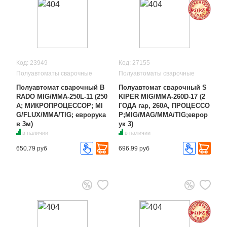
Код: 23949
Код: 27155
Полуавтоматы сварочные
Полуавтоматы сварочные
Полуавтомат сварочный B
Полуавтомат сварочный S
RADO MIG/MMA-250L-11 (250
KIPER MIG/MMA-260D-17 (2
А; МИКРОПРОЦЕССОР; MI
ГОДА гар, 260А, ПРОЦЕССО
G/FLUX/MMA/TIG; еврорука
Р;MIG/MAG/MMA/TIG;еврор
в 3м)
ук 3)
в наличии
в наличии
650.79 руб
696.99 руб