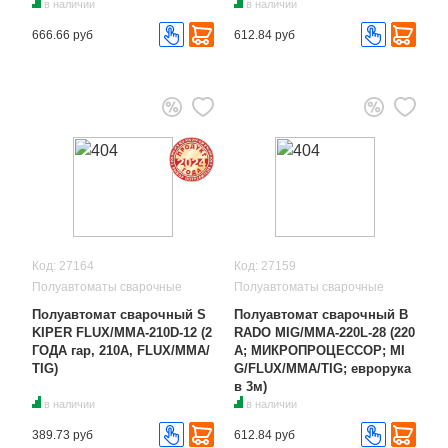
в наличии
в наличии
666.66 руб
612.84 руб
Код: 27164
Код: 27159
Полуавтоматы сварочные
Полуавтоматы сварочные
Полуавтомат сварочный S
Полуавтомат сварочный B
KIPER FLUX/MMA-210D-12 (2
RADO MIG/MMA-220L-28 (220
ГОДА гар, 210A, FLUX/MMA/
А; МИКРОПРОЦЕССОР; MI
TIG)
G/FLUX/MMA/TIG; еврорука
в 3м)
в наличии
в наличии
389.73 руб
612.84 руб