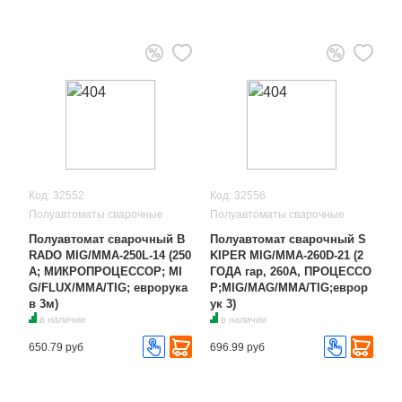
Код: 32552
Код: 32556
Полуавтоматы сварочные
Полуавтоматы сварочные
Полуавтомат сварочный B
Полуавтомат сварочный S
RADO MIG/MMA-250L-14 (250
KIPER MIG/MMA-260D-21 (2
А; МИКРОПРОЦЕССОР; MI
ГОДА гар, 260А, ПРОЦЕССО
G/FLUX/MMA/TIG; еврорука
Р;MIG/MAG/MMA/TIG;еврор
в 3м)
ук 3)
в наличии
в наличии
650.79 руб
696.99 руб