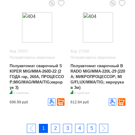
Код: 32557
Код: 27160
Полуавтоматы сварочные
Полуавтоматы сварочные
Полуавтомат сварочный S
Полуавтомат сварочный B
KIPER MIG/MMA-260D-22 (2
RADO MIG/MMA-220L-29 (220
ГОДА гар, 260А, ПРОЦЕССО
А; МИКРОПРОЦЕССОР; MI
Р;MIG/MAG/MMA/TIG;еврор
G/FLUX/MMA/TIG; еврорука
ук 3)
в 3м)
в наличии
в наличии
696.99 руб
612.84 руб
1
2
3
4
5