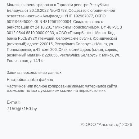
Магазин зарегистрирован в Торговом реестре Республики
Беларусь от 26.10.2022 №543793. Общество с ограниченной
ответственностью «Альфасад». УНП 192987077, ОКПО
501196345000, GLN 4812561900004. Свидетельство о
регистрации от 24.10.2017 Минским Горисполкомом. BY 48 PJCB
3012 0544 6810 0000 0933, в ОАО «Приорбанк» г. Минск. Код
банка PJCBBY2X (текущий, белорусские рубли). Юридический
(почтовый) адрес: 220015, Республика Беларусь, г.Минск, ул.
Пономаренко, д.41, ком. 206. Физический адрес (склад, сервис,
розничный магазин): 220056, Республика Беларусь, г. Минск, ул.
Рогачевская, д.14/14.
Защита персональных данных
Настройки cookie-файлов
Частичное или полное копирование любых материалов сайта
возможно только с указанием ссылки на первоисточник.
E-mail:
7150@7150.by
© ООО "Альфасад" 2026