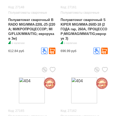
Код: 27148
Код: 27161
Полуавтоматы сварочные
Полуавтоматы сварочные
Полуавтомат сварочный B
Полуавтомат сварочный S
RADO MIG/MMA-220L-25 (220
KIPER MIG/MMA-260D-18 (2
А; МИКРОПРОЦЕССОР; MI
ГОДА гар, 260А, ПРОЦЕССО
G/FLUX/MMA/TIG; еврорука
Р;MIG/MAG/MMA/TIG;еврор
в 3м)
ук 3)
в наличии
в наличии
612.84 руб
696.99 руб
Код: 27165
Код: 27162