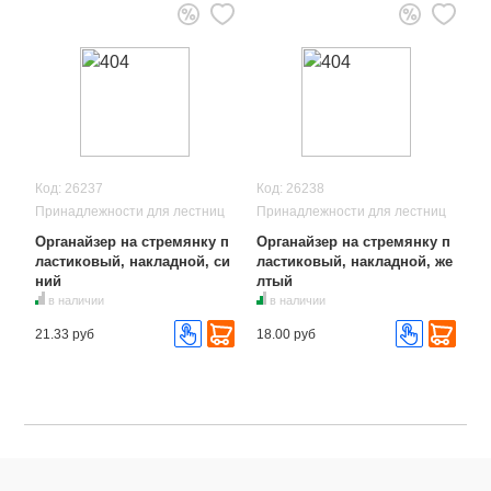
Код: 26237
Код: 26238
Принадлежности для лестниц
Принадлежности для лестниц
Органайзер на стремянку п
Органайзер на стремянку п
ластиковый, накладной, си
ластиковый, накладной, же
ний
лтый
в наличии
в наличии
21.33 руб
18.00 руб