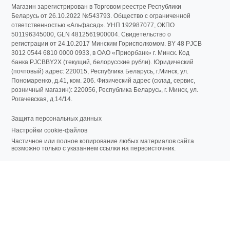
Магазин зарегистрирован в Торговом реестре Республики
Беларусь от 26.10.2022 №543793. Общество с ограниченной
ответственностью «Альфасад». УНП 192987077, ОКПО
501196345000, GLN 4812561900004. Свидетельство о
регистрации от 24.10.2017 Минским Горисполкомом. BY 48 PJCB
3012 0544 6810 0000 0933, в ОАО «Приорбанк» г. Минск. Код
банка PJCBBY2X (текущий, белорусские рубли). Юридический
(почтовый) адрес: 220015, Республика Беларусь, г.Минск, ул.
Пономаренко, д.41, ком. 206. Физический адрес (склад, сервис,
розничный магазин): 220056, Республика Беларусь, г. Минск, ул.
Рогачевская, д.14/14.
Защита персональных данных
Настройки cookie-файлов
Частичное или полное копирование любых материалов сайта
возможно только с указанием ссылки на первоисточник.
E-mail:
7150@7150.by
© ООО "Альфасад" 2026