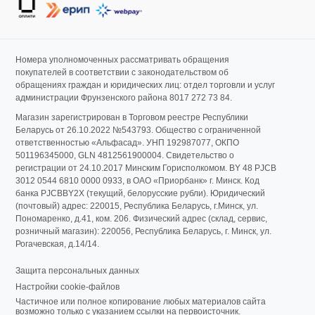
Номера уполномоченных рассматривать обращения
покупателей в соответствии с законодательством об
обращениях граждан и юридических лиц: отдел торговли и услуг
администрации Фрунзенского района 8017 272 73 84.
Магазин зарегистрирован в Торговом реестре Республики
Беларусь от 26.10.2022 №543793. Общество с ограниченной
ответственностью «Альфасад». УНП 192987077, ОКПО
501196345000, GLN 4812561900004. Свидетельство о
регистрации от 24.10.2017 Минским Горисполкомом. BY 48 PJCB
3012 0544 6810 0000 0933, в ОАО «Приорбанк» г. Минск. Код
банка PJCBBY2X (текущий, белорусские рубли). Юридический
(почтовый) адрес: 220015, Республика Беларусь, г.Минск, ул.
Пономаренко, д.41, ком. 206. Физический адрес (склад, сервис,
розничный магазин): 220056, Республика Беларусь, г. Минск, ул.
Рогачевская, д.14/14.
Защита персональных данных
Настройки cookie-файлов
Частичное или полное копирование любых материалов сайта
возможно только с указанием ссылки на первоисточник.