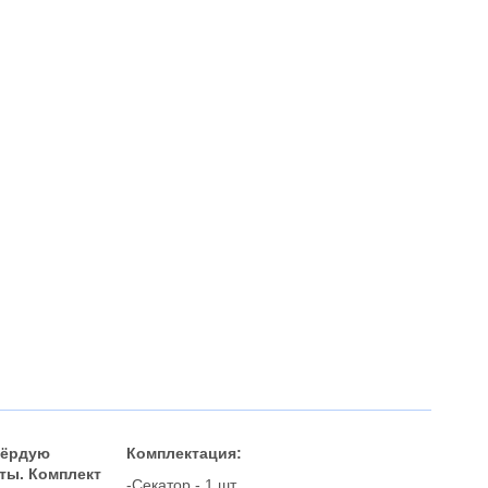
вёрдую
Комплектация:
ты. Комплект
-Секатор - 1 шт