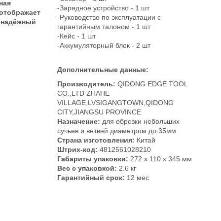
ная
-Зарядное устройство - 1 шт
 отображает
-Руководство по эксплуатации с
и надёжный
гарантийным талоном - 1 шт
-Кейс - 1 шт
-Аккумуляторный блок - 2 шт
Дополнительные данные:
Производитель:
QIDONG EDGE TOOL
CO.,LTD ZHAHE
VILLAGE,LVSIGANGTOWN,QIDONG
CITY,JIANGSU PROVINCE
Назначение:
для обрезки небольших
сучьев и ветвей диаметром до 35мм
Страна изготовления:
Китай
Штрих-код:
4812561028210
Габариты упаковки:
272 x 110 x 345 мм
Вес с упаковкой:
2.6 кг
Гарантийный срок:
12 мес