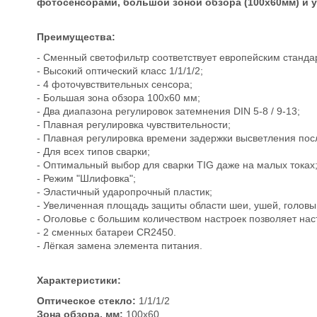
фотосенсорами, большой зоной обзора (100х60мм) и 
Преимущества:
- Сменный светофильтр соответствует европейским станда
- Высокий оптический класс 1/1/1/2;
- 4 фоточувствительных сенсора;
- Большая зона обзора 100х60 мм;
- Два диапазона регулировок затемнения DIN 5-8 / 9-13;
- Плавная регулировка чувствительности;
- Плавная регулировка времени задержки высветления пос
- Для всех типов сварки;
- Оптимальный выбор для сварки TIG даже на малых токах
- Режим "Шлифовка";
- Эластичный ударопрочный пластик;
- Увеличенная площадь защиты области шеи, ушей, головы
- Оголовье с большим количеством настроек позволяет нас
- 2 сменных батареи CR2450.
- Лёгкая замена элемента питания.
Характеристики:
Оптическое стекло:
1/1/1/2
Зона обзора, мм:
100х60