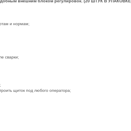
удобным внешним блоком регулировок. (20 ШТУК В УПАКОВКЕ
ртам и нормам;
ле сварки;
;
;
троить щиток под любого оператора;