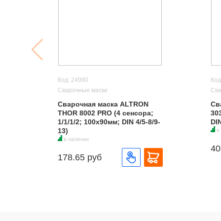
Код: 24990
Код
Сварочные маски
Сва
Сварочная маска ALTRON
Св
THOR 8002 PRO (4 сенсора;
303
1/1/1/2; 100х90мм; DIN 4/5-8/9-
DI
13)
в
в наличии
40
178.65 руб