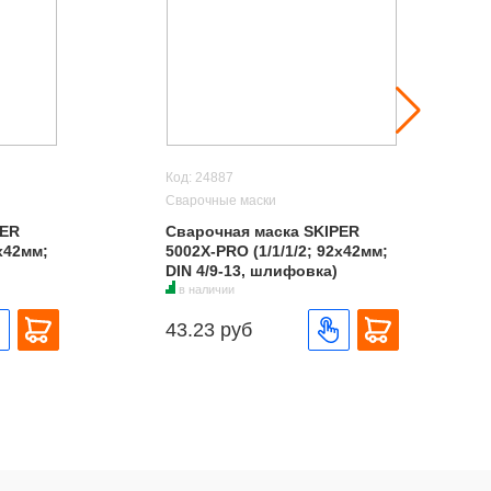
Код: 24887
Сварочные маски
PER
Сварочная маска SKIPER
2х42мм;
5002X-PRO (1/1/1/2; 92х42мм;
DIN 4/9-13, шлифовка)
в наличии
43.23 руб