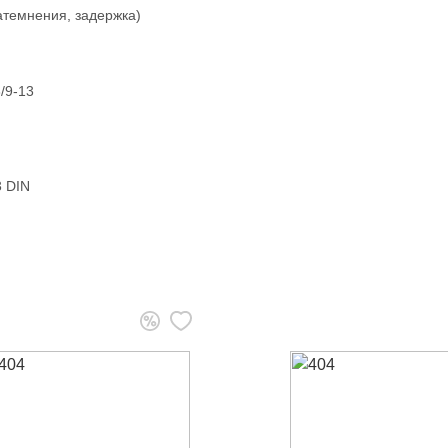
затемнения, задержка)
/9-13
3 DIN