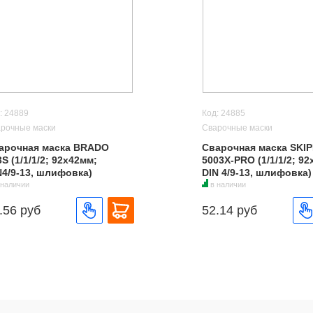
: 24889
Код: 24885
рочные маски
Сварочные маски
арочная маска BRADO
Сварочная маска SKI
S (1/1/1/2; 92х42мм;
5003X-PRO (1/1/1/2; 9
N4/9-13, шлифовка)
DIN 4/9-13, шлифовка)
 наличии
в наличии
.56 руб
52.14 руб