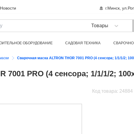
Новости
г.Минск, ул.Ро
ОИТЕЛЬНОЕ ОБОРУДОВАНИЕ
САДОВАЯ ТЕХНИКА
СВАРОЧНО
СТИ
РАСХОДНЫЕ МАТЕРИАЛЫ
ХОЗТОВАРЫ
СРЕДСТВА ИНДИВИД
маски
Сварочная маска ALTRON THOR 7001 PRO (4 сенсора; 1/1/1/2; 100х
001 PRO (4 сенсора; 1/1/1/2; 100х6
Код товара: 24884