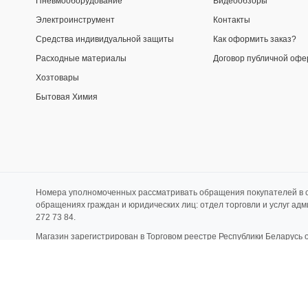
Пневмооборудование
Видеообзоры
Электроинструмент
Контакты
Средства индивидуальной защиты
Как оформить заказ?
Расходные материалы
Договор публичной офе
Хозтовары
Бытовая Химия
Номера уполномоченных рассматривать обращения покупателей в с
обращениях граждан и юридических лиц: отдел торговли и услуг ад
272 73 84.
Магазин зарегистрирован в Торговом реестре Республики Беларусь 
ограниченной ответственностью «Альфасад». УНП 192987077, ОКП
Свидетельство о регистрации от 24.10.2017 Минским Горисполкомом
0933, в ОАО «Приорбанк» г. Минск. Код банка PJCBBY2X (текущий, б
(почтовый) адрес: 220015, Республика Беларусь, г.Минск, ул. Пономар
(склад, сервис, розничный магазин): 220056, Республика Беларусь, г. М