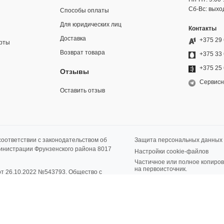
Сб-Вс: выхо
Способы оплаты
Для юридических лиц
Контакты
Доставка
+375 29 
рты
Возврат товара
+375 33 
+375 25 
Отзывы
Сервисн
Оставить отзыв
оответствии с законодательством об
Защита персональных данных
министрации Фрунзенского района 8017
Настройки cookie-файлов
Частичное или полное копиров
на первоисточник.
от 26.10.2022 №543793. Общество с
О 501196345000, GLN 4812561900004.
. BY 48 PJCB 3012 0544 6810 0000
елорусские рубли). Юридический
енко, д.41, ком. 206. Физический адрес
инск, ул. Рогачевская, д.14/14.